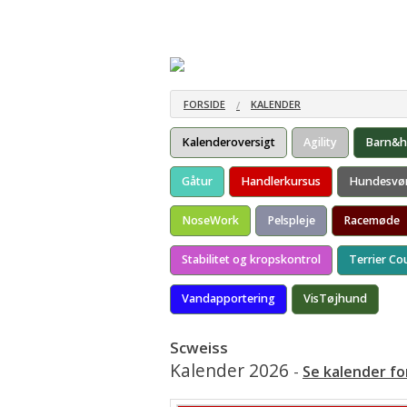
Hjem
Om kredsen
Bestyrelsen
Om DTK
Kredsgeneral
Kredsgeneral
FORSIDE
KALENDER
Kredsgeneral
Kalenderoversigt
Agility
Barn&
Kredsgeneral
Gåtur
Handlerkursus
Hundesvø
NoseWork
Pelspleje
Racemøde
Stabilitet og kropskontrol
Terrier Co
Vandapportering
VisTøjhund
Scweiss
Kalender 2026
-
Se kalender fo