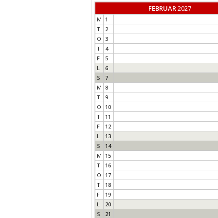
FEBRUAR
2027
M
1
T
2
O
3
T
4
F
5
L
6
S
7
M
8
T
9
O
10
T
11
F
12
L
13
S
14
M
15
T
16
O
17
T
18
F
19
L
20
S
21