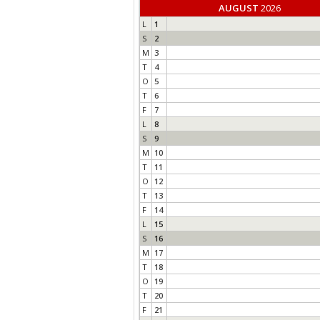
AUGUST
2026
L
1
S
2
M
3
T
4
O
5
T
6
F
7
L
8
S
9
M
10
T
11
O
12
T
13
F
14
L
15
S
16
M
17
T
18
O
19
T
20
F
21