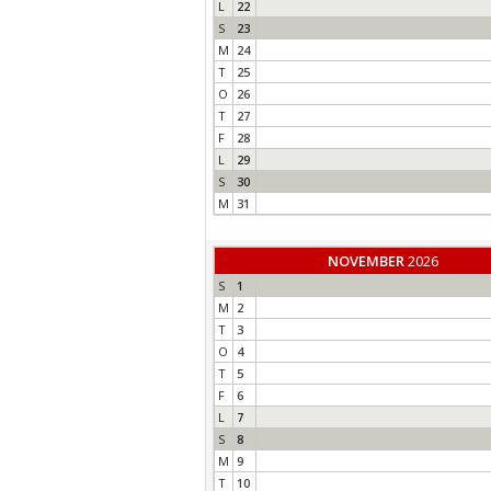
L
22
S
23
M
24
T
25
O
26
T
27
F
28
L
29
S
30
M
31
NOVEMBER
2026
S
1
M
2
T
3
O
4
T
5
F
6
L
7
S
8
M
9
T
10