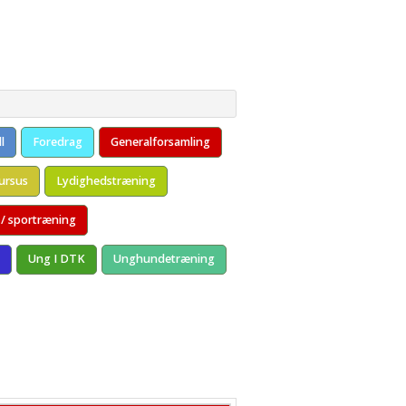
viteter
Links
old fra 6 mdr.
l
Foredrag
Generalforsamling
ursus
Lydighedstræning
 / sportræning
Ung I DTK
Unghundetræning