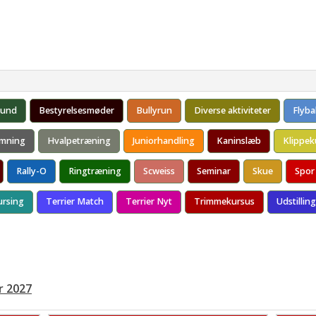
Ringtræning
Soignerings- og Trimmekursus
Træning
Akti
forsamling 2018
Trænere
forsamling 2017
Basislydighedsh
forsamling 2016
hund
Bestyrelsesmøder
Bullyrun
Diverse aktiviteter
Flybal
forsamling 2015
mning
Hvalpetræning
Juniorhandling
Kaninslæb
Klippek
Rally-O
Ringtræning
Scweiss
Seminar
Skue
Spor
ursing
Terrier Match
Terrier Nyt
Trimmekursus
Udstilling
r 2027