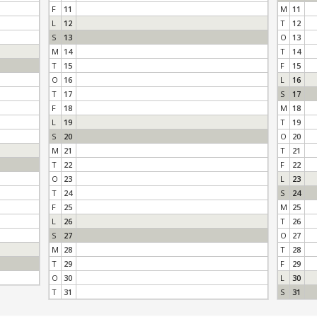
F
11
M
11
L
12
T
12
S
13
O
13
M
14
T
14
T
15
F
15
O
16
L
16
T
17
S
17
F
18
M
18
L
19
T
19
S
20
O
20
M
21
T
21
T
22
F
22
O
23
L
23
T
24
S
24
F
25
M
25
L
26
T
26
S
27
O
27
M
28
T
28
T
29
F
29
O
30
L
30
T
31
S
31