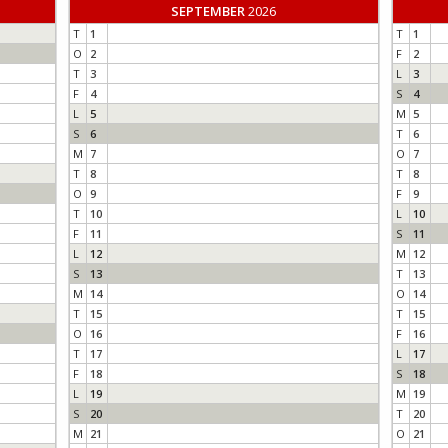
SEPTEMBER
2026
T
1
T
1
O
2
F
2
T
3
L
3
F
4
S
4
L
5
M
5
S
6
T
6
M
7
O
7
T
8
T
8
O
9
F
9
T
10
L
10
F
11
S
11
L
12
M
12
S
13
T
13
M
14
O
14
T
15
T
15
O
16
F
16
T
17
L
17
F
18
S
18
L
19
M
19
S
20
T
20
M
21
O
21