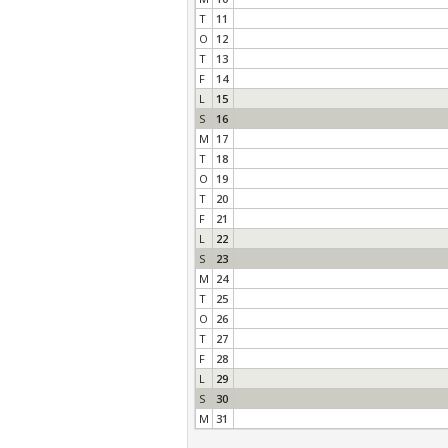
T
11
O
12
T
13
F
14
L
15
S
16
M
17
T
18
O
19
T
20
F
21
L
22
S
23
M
24
T
25
O
26
T
27
F
28
L
29
S
30
M
31