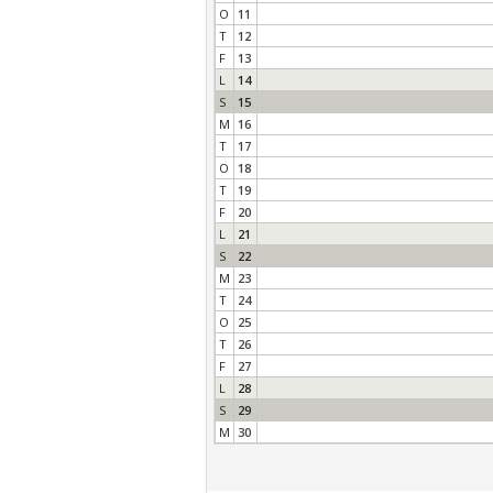
O
11
T
12
F
13
L
14
S
15
M
16
T
17
O
18
T
19
F
20
L
21
S
22
M
23
T
24
O
25
T
26
F
27
L
28
S
29
M
30