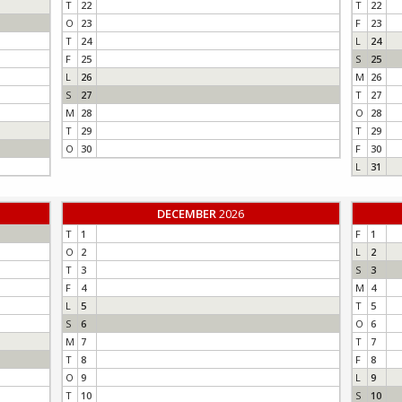
T
22
T
22
O
23
F
23
T
24
L
24
F
25
S
25
L
26
M
26
S
27
T
27
M
28
O
28
T
29
T
29
O
30
F
30
L
31
DECEMBER
2026
T
1
F
1
O
2
L
2
T
3
S
3
F
4
M
4
L
5
T
5
S
6
O
6
M
7
T
7
T
8
F
8
O
9
L
9
T
10
S
10