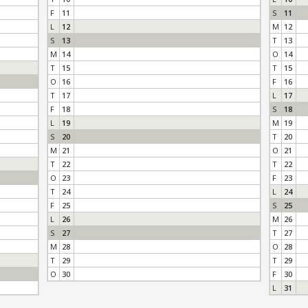
F
11
S
11
L
12
M
12
S
13
T
13
M
14
O
14
T
15
T
15
O
16
F
16
T
17
L
17
F
18
S
18
L
19
M
19
S
20
T
20
M
21
O
21
T
22
T
22
O
23
F
23
T
24
L
24
F
25
S
25
L
26
M
26
S
27
T
27
M
28
O
28
T
29
T
29
O
30
F
30
L
31