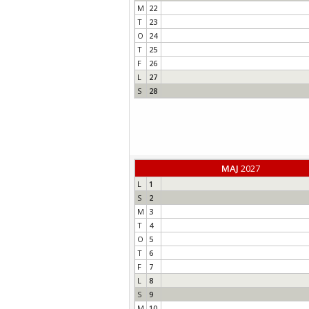
M
22
T
23
O
24
T
25
F
26
L
27
S
28
MAJ
2027
L
1
S
2
M
3
T
4
O
5
T
6
F
7
L
8
S
9
M
10