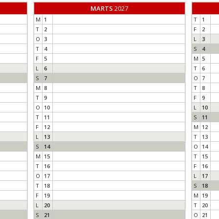
MARTS
2027
M
1
T
1
T
2
F
2
O
3
L
3
T
4
S
4
F
5
M
5
L
6
T
6
S
7
O
7
M
8
T
8
T
9
F
9
O
10
L
10
T
11
S
11
F
12
M
12
L
13
T
13
S
14
O
14
M
15
T
15
T
16
F
16
O
17
L
17
T
18
S
18
F
19
M
19
L
20
T
20
S
21
O
21