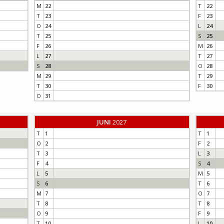
M
22
T
22
T
23
F
23
O
24
L
24
T
25
S
25
F
26
M
26
L
27
T
27
S
28
O
28
M
29
T
29
T
30
F
30
O
31
JUNI
2027
T
1
T
1
O
2
F
2
T
3
L
3
F
4
S
4
L
5
M
5
S
6
T
6
M
7
O
7
T
8
T
8
O
9
F
9
T
10
L
10