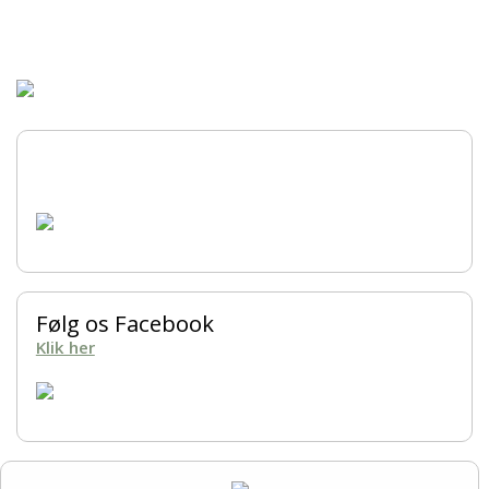
Forsiden
Hjem
Om kredsen
Bestyrelsen
Ringtræning
Soignerings- og Trimmekursus
Følg os Facebook
Klik her
Træning
Aktiviteter