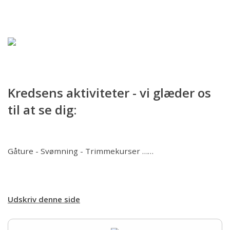
Forsiden
Hjem
Om kredsen
Bestyrelsen
Kredsens aktiviteter - vi glæder os
til at se dig:
Ringtræning
Soignerings- og Trimmekursus
Gåture - Svømning - Trimmekurser ……
Træning
Udskriv denne side
Aktiviteter