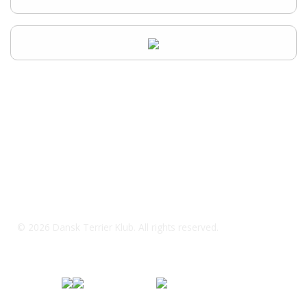
Dansk Terrier Klub Kreds 3 Fyn
64451717 / 21681716
dtkkreds7@outlook.dk
© 2026 Dansk Terrier Klub. All rights reserved.
Specialklub under
Fordi jeg elsker