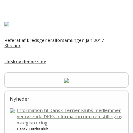
Forsiden
Hjem
Om kredsen
Referat af kredsgeneralforsamlingen Jan 2017
Klik her
Bestyrelsen
Udskriv denne side
Ringtræning
Soignerings- og Trimmekursus
Nyheder
Træning
Information til Dansk Terrier Klubs medlemmer
vedrørende DKKs information om fremstilling og
Aktiviteter
x-registrering
Dansk Terrier Klub