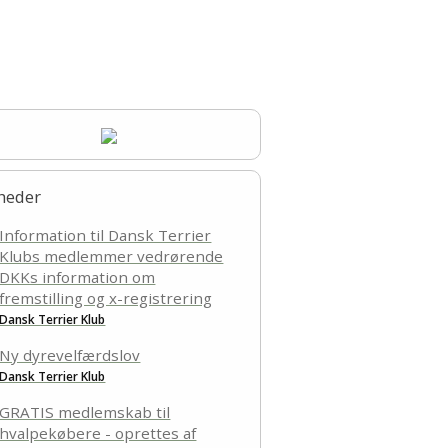
viteter
Links
old fra 6 mdr.
heder
Information til Dansk Terrier
Klubs medlemmer vedrørende
DKKs information om
fremstilling og x-registrering
Dansk Terrier Klub
Ny dyrevelfærdslov
Dansk Terrier Klub
GRATIS medlemskab til
hvalpekøbere - oprettes af