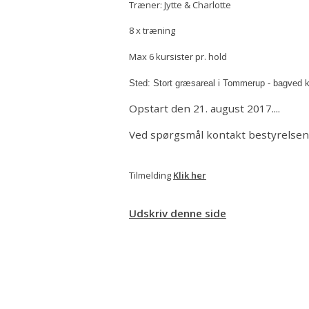
Træner: Jytte & Charlotte
8 x træning
Max 6 kursister pr. hold
Sted: Stort græsareal i Tommerup - bagved k
Opstart den 21. august 2017....
Ved spørgsmål kontakt bestyrelsen
Tilmelding
Klik her
Udskriv denne side
Dansk Terrier Klub Kreds 3 Fyn