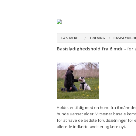
Hjem
Om kredsen
Bestyrelsen
Om DTK
Kredsgeneral
Kredsgeneral
LÆS MERE...
TRÆNING
BASISLYDIGH
Kredsgeneral
Basislydighedshold fra 6 md
r - for
Kredsgeneral
Holdet er til dig med en hund fra 6 måneder
hunde uanset alder. Vi træner basale kom
for at have de bedste forudsætninger for 
allerede indlærte øvelser og lære nyt.