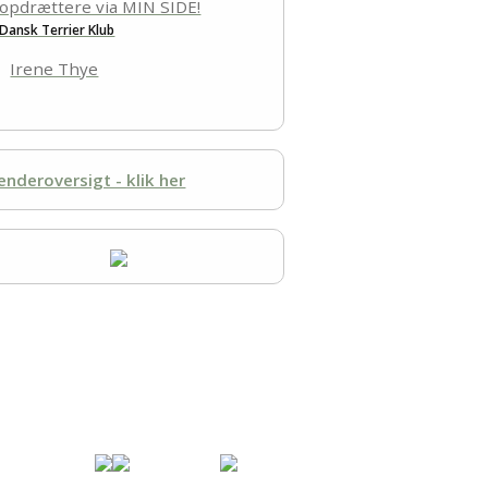
opdrættere via MIN SIDE!
Dansk Terrier Klub
Irene Thye
enderoversigt - klik her
Specialklub under
Fordi jeg