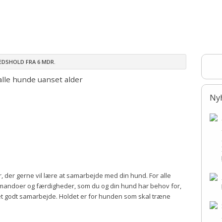
Ringtræning
Soignerings- og Trimmekursus
Træning
Akti
forsamling 2018
Trænere
forsamling 2017
Basislydighedsh
EDSHOLD FRA 6 MDR.
forsamling 2016
 alle hunde uanset alder
forsamling 2015
Ny
, der gerne vil lære at samarbejde med din hund. For alle
mandoer og færdigheder, som du og din hund har behov for,
et godt samarbejde. Holdet er for hunden som skal træne