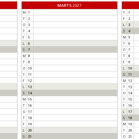
MARTS
2027
M
1
T
1
T
2
F
2
O
3
L
3
T
4
S
4
F
5
M
5
L
6
T
6
S
7
O
7
M
8
T
8
T
9
F
9
O
10
L
10
T
11
S
11
F
12
M
12
L
13
T
13
S
14
O
14
M
15
T
15
T
16
F
16
O
17
L
17
T
18
S
18
F
19
M
19
L
20
T
20
S
21
O
21