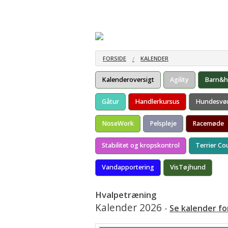
Hjem
Om kredsen
Bestyrelsen
Om DTK
Kredsgeneral
Kredsgeneral
FORSIDE
KALENDER
Kredsgeneral
Kalenderoversigt
Agility
Barn&
Kredsgeneral
Gåtur
Handlerkursus
Hundesvø
NoseWork
Pelspleje
Racemøde
Stabilitet og kropskontrol
Terrier Co
Vandapportering
VisTøjhund
Hvalpetræning
Kalender 2026
-
Se kalender fo