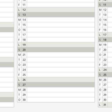
F
11
S
11
L
12
M
12
S
13
T
13
M
14
O
14
T
15
T
15
O
16
F
16
T
17
L
17
F
18
S
18
L
19
M
19
S
20
T
20
M
21
O
21
T
22
T
22
O
23
F
23
T
24
L
24
F
25
S
25
L
26
M
26
S
27
T
27
M
28
O
28
T
29
T
29
O
30
F
30
L
31