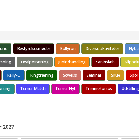
Ringtræning
Soignerings- og Trimmekursus
Træning
Akti
forsamling 2018
Trænere
forsamling 2017
Basislydighedsh
forsamling 2016
hund
Bestyrelsesmøder
Bullyrun
Diverse aktiviteter
Flybal
forsamling 2015
mning
Hvalpetræning
Juniorhandling
Kaninslæb
Klippek
Rally-O
Ringtræning
Scweiss
Seminar
Skue
Spor
ursing
Terrier Match
Terrier Nyt
Trimmekursus
Udstilling
r 2027