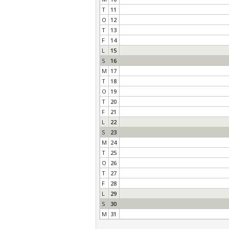
T
11
O
12
T
13
F
14
L
15
S
16
M
17
T
18
O
19
T
20
F
21
L
22
S
23
M
24
T
25
O
26
T
27
F
28
L
29
S
30
M
31