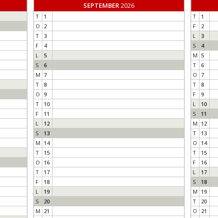
SEPTEMBER
2026
T
1
T
1
O
2
F
2
T
3
L
3
F
4
S
4
L
5
M
5
S
6
T
6
M
7
O
7
T
8
T
8
O
9
F
9
T
10
L
10
F
11
S
11
L
12
M
12
S
13
T
13
M
14
O
14
T
15
T
15
O
16
F
16
T
17
L
17
F
18
S
18
L
19
M
19
S
20
T
20
M
21
O
21