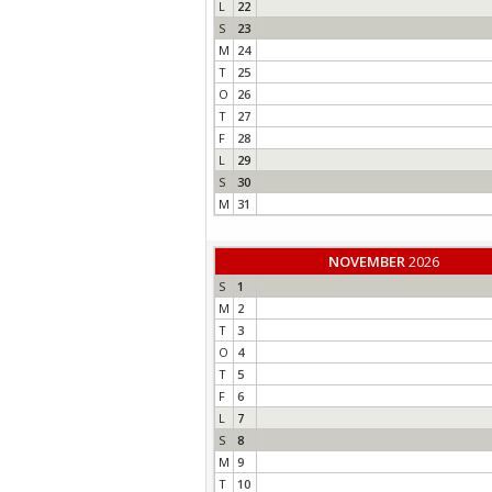
L
22
S
23
M
24
T
25
O
26
T
27
F
28
L
29
S
30
M
31
NOVEMBER
2026
S
1
M
2
T
3
O
4
T
5
F
6
L
7
S
8
M
9
T
10