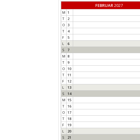
FEBRUAR
2027
M
1
T
2
O
3
T
4
F
5
L
6
S
7
M
8
T
9
O
10
T
11
F
12
L
13
S
14
M
15
T
16
O
17
T
18
F
19
L
20
S
21