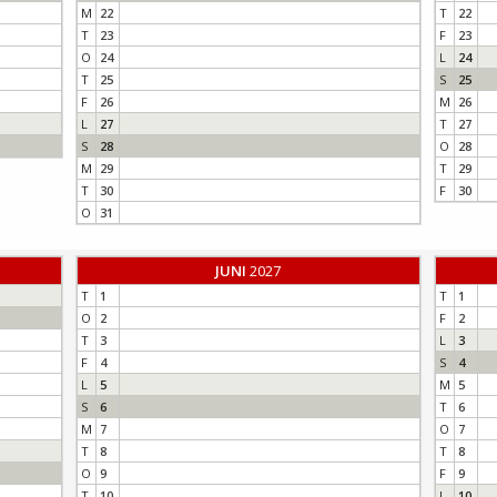
M
22
T
22
T
23
F
23
O
24
L
24
T
25
S
25
F
26
M
26
L
27
T
27
S
28
O
28
M
29
T
29
T
30
F
30
O
31
JUNI
2027
T
1
T
1
O
2
F
2
T
3
L
3
F
4
S
4
L
5
M
5
S
6
T
6
M
7
O
7
T
8
T
8
O
9
F
9
T
10
L
10