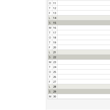
O
11
T
12
F
13
L
14
S
15
M
16
T
17
O
18
T
19
F
20
L
21
S
22
M
23
T
24
O
25
T
26
F
27
L
28
S
29
M
30