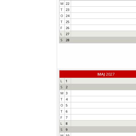
M
22
T
23
O
24
T
25
F
26
L
27
S
28
MAJ
2027
L
1
S
2
M
3
T
4
O
5
T
6
F
7
L
8
S
9
M
10