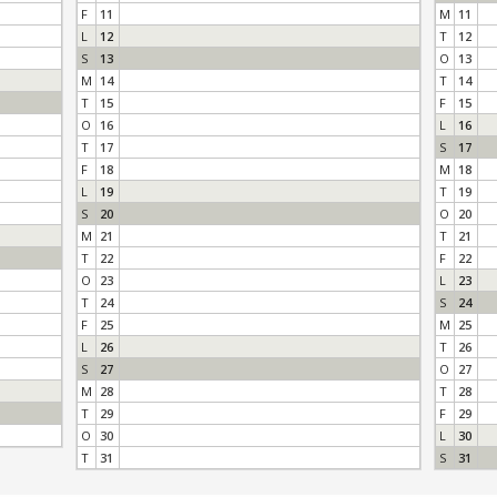
F
11
M
11
L
12
T
12
S
13
O
13
M
14
T
14
T
15
F
15
O
16
L
16
T
17
S
17
F
18
M
18
L
19
T
19
S
20
O
20
M
21
T
21
T
22
F
22
O
23
L
23
T
24
S
24
F
25
M
25
L
26
T
26
S
27
O
27
M
28
T
28
T
29
F
29
O
30
L
30
T
31
S
31