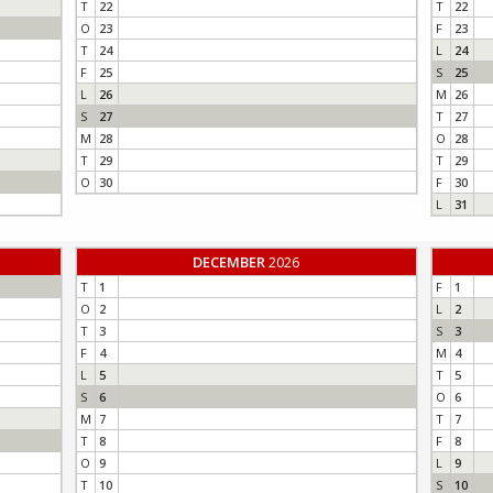
T
22
T
22
O
23
F
23
T
24
L
24
F
25
S
25
L
26
M
26
S
27
T
27
M
28
O
28
T
29
T
29
O
30
F
30
L
31
DECEMBER
2026
T
1
F
1
O
2
L
2
T
3
S
3
F
4
M
4
L
5
T
5
S
6
O
6
M
7
T
7
T
8
F
8
O
9
L
9
T
10
S
10