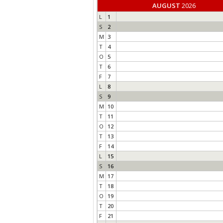
AUGUST
2026
L
1
S
2
M
3
T
4
O
5
T
6
F
7
L
8
S
9
M
10
T
11
O
12
T
13
F
14
L
15
S
16
M
17
T
18
O
19
T
20
F
21