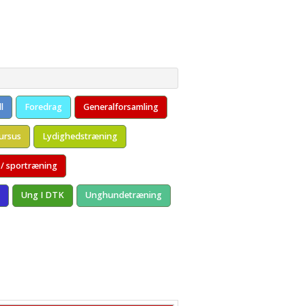
viteter
Links
old fra 6 mdr.
l
Foredrag
Generalforsamling
ursus
Lydighedstræning
 / sportræning
Ung I DTK
Unghundetræning