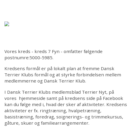
Forsiden
Hjem
Om kredsen
Bestyrelsen
Vores kreds - kreds 7 Fyn - omfatter følgende
postnumre:5000-5985.
Ringtræning
Kredsens formål er på lokalt plan at fremme Dansk
Terrier Klubs formål og at styrke forbindelsen mellem
medlemmerne og Dansk Terrier Klub.
Soignerings- og Trimmekursus
I Dansk Terrier Klubs medlemsblad Terrier Nyt, på
vores hjemmeside samt på kredsens side på Facebook
Træning
kan du følge med i, hvad der sker af aktiviteter. Kredsens
aktiviteter er fx. ringtræning, hvalpetræning,
Aktiviteter
basistræning, foredrag, soignerings- og trimmekursus,
gåture, skuer og familiearrangementer.