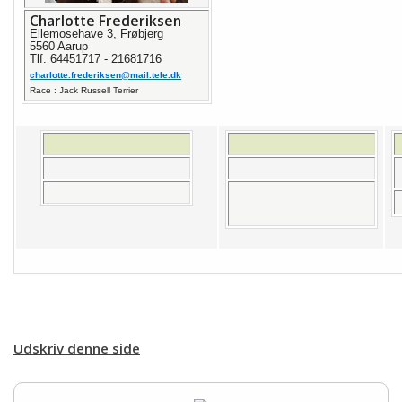
Links
Charlotte Frederiksen
Ellemosehave 3, Frøbjerg
5560 Aarup
Tlf. 64451717 - 21681716
charlotte.frederiksen@mail.tele.dk
Race : Jack Russell Terrier
Udskriv denne side