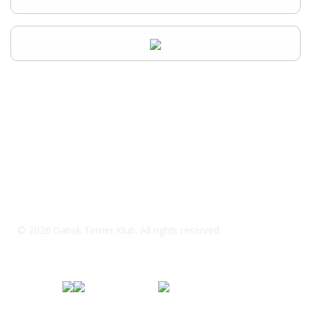
Dansk Terrier Klub Kreds 3 Fyn
64451717 / 21681716
dtkkreds7@outlook.dk
© 2026 Dansk Terrier Klub. All rights reserved.
Specialklub under
Fordi jeg elsker