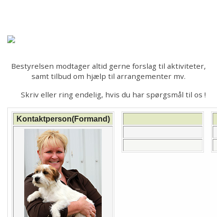
Forsiden
Hjem
Om kredsen
Bestyrelsen modtager altid gerne forslag til aktiviteter,
samt tilbud om hjælp til arrangementer mv.
Bestyrelsen
Skriv eller ring endelig, hvis du har spørgsmål til os !
Ringtræning
Kontaktperson(Formand)
Soignerings- og Trimmekursus
Træning
Aktiviteter