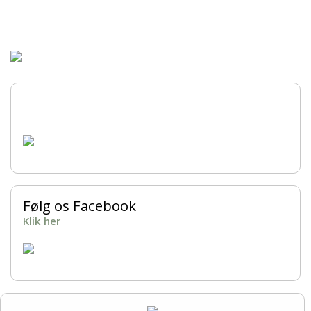
Forsiden
Hjem
Om kredsen
Bestyrelsen
Ringtræning
Soignerings- og Trimmekursus
Følg os Facebook
Klik her
Træning
Aktiviteter